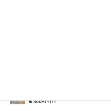
【来てけさいん】宮城県大阪事務所のご紹
介
2026年4月20日
【センバツ】東北高校２回戦応援してきま
した。
2026年3月26日
【センバツ】東北高校１回戦応援してきま
した。
2026年3月23日
【センバツ】東北高校野球部激励会を開催
致しました。
2026年3月13日