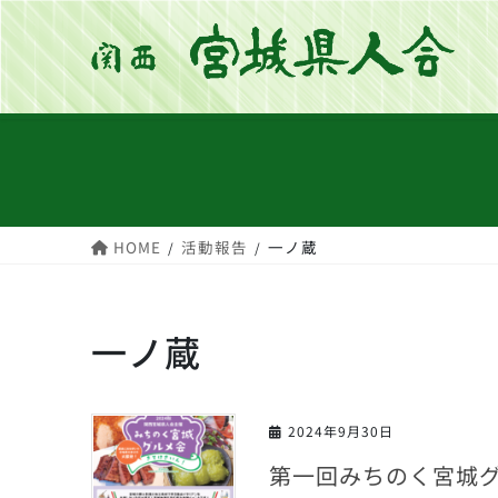
コ
ナ
ン
ビ
テ
ゲ
ン
ー
ツ
シ
へ
ョ
ス
ン
キ
に
HOME
活動報告
一ノ蔵
ッ
移
プ
動
一ノ蔵
2024年9月30日
第一回みちのく宮城