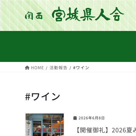
コ
ナ
ン
ビ
テ
ゲ
ン
ー
ツ
シ
へ
ョ
ス
ン
キ
に
HOME
活動報告
#ワイン
ッ
移
プ
動
#ワイン
2026年6月8日
【開催御礼】2026